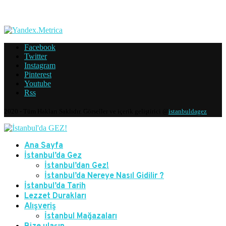
Facebook
Twitter
Instagram
Pinterest
Youtube
Rss
2020 - Tüm Hakları Saklıdır. Görseller ve içerik geliştirici @
istanbuldagez
Ana Sayfa
İstanbul’da Gez
İstanbul’dan Gez!
İstanbul’da Nereye Nasıl Gidilir ?
İstanbul’da Tarih
Lezzet Durakları
Alışveriş
İstanbul Mağazaları