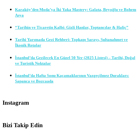
Karaköy’den Moda’ya İki Yaka Mastery: Galata, Beyoğlu ve Bohem
Asya
“Tarihin ve Ticaretin Kalbi: Gizli Hanlar, Toptancılar & Haliç”
Tarihi Yarımada Gezi Rehberi: Topkapı Sarayı, Sultanahmet ve
İkonik Rotalar
İstanbul’da Gezilecek En Güzel 50 Yer (2025 Listesi) – Tarihi, Doğal
ve Turistik Noktalar
İstanbul’da Hafta Sonu Kaçamaklarının Vazgeçilmez Durakları:
Sapanca ve Bozcaada
Instagram
Bizi Takip Edin