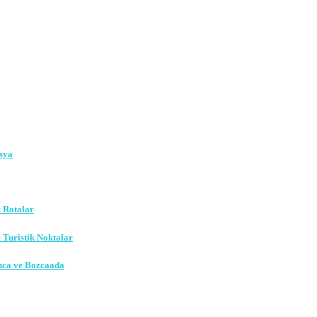
sya
k Rotalar
e Turistik Noktalar
nca ve Bozcaada