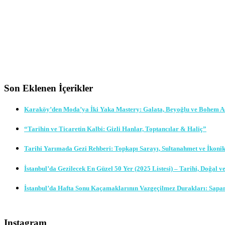
Son Eklenen İçerikler
Karaköy’den Moda’ya İki Yaka Mastery: Galata, Beyoğlu ve Bohem A
“Tarihin ve Ticaretin Kalbi: Gizli Hanlar, Toptancılar & Haliç”
Tarihi Yarımada Gezi Rehberi: Topkapı Sarayı, Sultanahmet ve İkoni
İstanbul’da Gezilecek En Güzel 50 Yer (2025 Listesi) – Tarihi, Doğal v
İstanbul’da Hafta Sonu Kaçamaklarının Vazgeçilmez Durakları: Sapa
Instagram