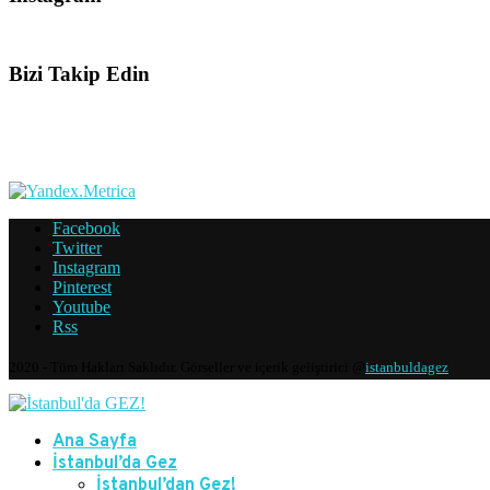
Bizi Takip Edin
Facebook
Twitter
Instagram
Pinterest
Youtube
Rss
2020 - Tüm Hakları Saklıdır. Görseller ve içerik geliştirici @
istanbuldagez
Ana Sayfa
İstanbul’da Gez
İstanbul’dan Gez!