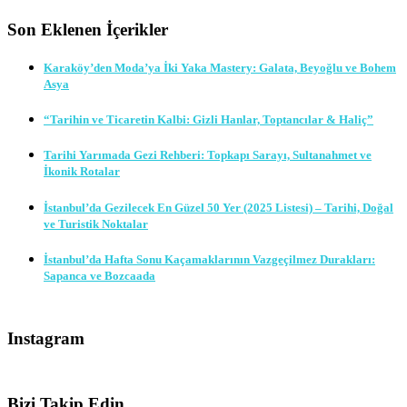
Son Eklenen İçerikler
Karaköy’den Moda’ya İki Yaka Mastery: Galata, Beyoğlu ve Bohem
Asya
“Tarihin ve Ticaretin Kalbi: Gizli Hanlar, Toptancılar & Haliç”
Tarihi Yarımada Gezi Rehberi: Topkapı Sarayı, Sultanahmet ve
İkonik Rotalar
İstanbul’da Gezilecek En Güzel 50 Yer (2025 Listesi) – Tarihi, Doğal
ve Turistik Noktalar
İstanbul’da Hafta Sonu Kaçamaklarının Vazgeçilmez Durakları:
Sapanca ve Bozcaada
Instagram
Bizi Takip Edin