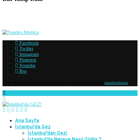
Facebook
Twitter
Instagram
Pinterest
Youtube
Rss
2020 - Tüm Hakları Saklıdır. Görseller ve içerik geliştirici @
istanbuldagez
Ana Sayfa
İstanbul’da Gez
İstanbul’dan Gez!
İstanbul’da Nereye Nasıl Gidilir ?