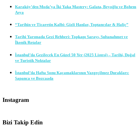
Karaköy’den Moda’ya İki Yaka Mastery: Galata, Beyoğlu ve Bohem
Asya
“Tarihin ve Ticaretin Kalbi: Gizli Hanlar, Toptancılar & Haliç”
Tarihi Yarımada Gezi Rehberi: Topkapı Sarayı, Sultanahmet ve
İkonik Rotalar
İstanbul’da Gezilecek En Güzel 50 Yer (2025 Listesi) – Tarihi, Doğal
ve Turistik Noktalar
İstanbul’da Hafta Sonu Kaçamaklarının Vazgeçilmez Durakları:
Sapanca ve Bozcaada
Instagram
Bizi Takip Edin