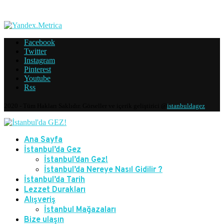
Facebook
Twitter
Instagram
Pinterest
Youtube
Rss
2020 - Tüm Hakları Saklıdır. Görseller ve içerik geliştirici @
istanbuldagez
Ana Sayfa
İstanbul’da Gez
İstanbul’dan Gez!
İstanbul’da Nereye Nasıl Gidilir ?
İstanbul’da Tarih
Lezzet Durakları
Alışveriş
İstanbul Mağazaları
Bize ulaşın