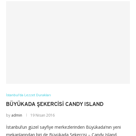
İstanbul'da Lezzet Durakları
BÜYÜKADA ŞEKERCISI CANDY ISLAND
by
admin
19 Nisan 2016
İstanbul’un güzel sayfiye merkezlerinden Büyükada’nın yeni
mekanlarından biri de Büyükada Şekercisi – Candy Island.