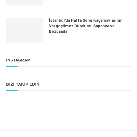
İstanbul’da Hafta Sonu Kaçamaklarının
Vazgeçilmez Durakları: Sapanca ve
Bozcaada
INSTAGRAM
BIZI TAKIP EDIN