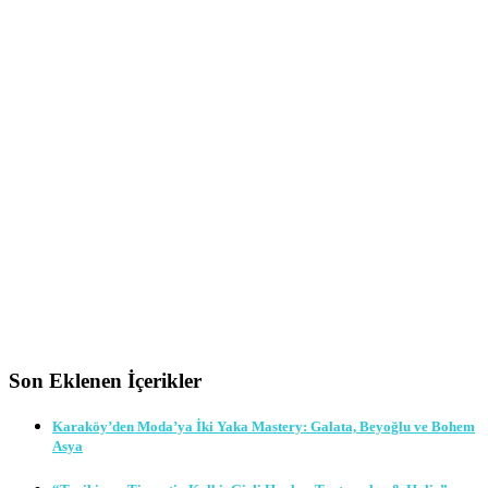
Son Eklenen İçerikler
Karaköy’den Moda’ya İki Yaka Mastery: Galata, Beyoğlu ve Bohem
Asya