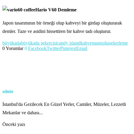
Hario V60 Demleme
Japon tasarımının bir örneği olup kahveyi bir girdap oluşturarak
demler. Taze ve asidini hissettiren bir kahve tadı oluşturur.
büyükada
büyükada şekercisi
candy island
kahve
magnolia
şekerleme
0 Yorumlar
0
Facebook
Twitter
Pinterest
Email
admin
İstanbul'da Gezilecek En Güzel Yerler, Camiler, Müzeler, Lezzetli
Mekanlar ve dahası...
Önceki yazı