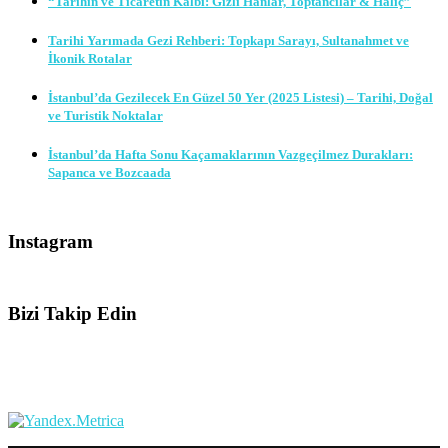
“Tarihin ve Ticaretin Kalbi: Gizli Hanlar, Toptancılar & Haliç”
Tarihi Yarımada Gezi Rehberi: Topkapı Sarayı, Sultanahmet ve
İkonik Rotalar
İstanbul’da Gezilecek En Güzel 50 Yer (2025 Listesi) – Tarihi, Doğal
ve Turistik Noktalar
İstanbul’da Hafta Sonu Kaçamaklarının Vazgeçilmez Durakları:
Sapanca ve Bozcaada
Instagram
Bizi Takip Edin