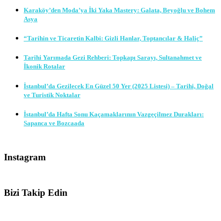
Karaköy’den Moda’ya İki Yaka Mastery: Galata, Beyoğlu ve Bohem
Asya
“Tarihin ve Ticaretin Kalbi: Gizli Hanlar, Toptancılar & Haliç”
Tarihi Yarımada Gezi Rehberi: Topkapı Sarayı, Sultanahmet ve
İkonik Rotalar
İstanbul’da Gezilecek En Güzel 50 Yer (2025 Listesi) – Tarihi, Doğal
ve Turistik Noktalar
İstanbul’da Hafta Sonu Kaçamaklarının Vazgeçilmez Durakları:
Sapanca ve Bozcaada
Instagram
Bizi Takip Edin