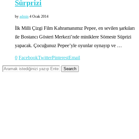
Sürprizi
by
admin
4 Ocak 2014
İlk Milli Çizgi Film Kahramanımız Pepee, en sevilen şarkıları
ile Bostancı Gösteri Merkezi’nde miniklere Sömestr Süprizi
yapacak. Çocuğunuz Pepee’yle oyunlar oynayıp ve …
0
Facebook
Twitter
Pinterest
Email