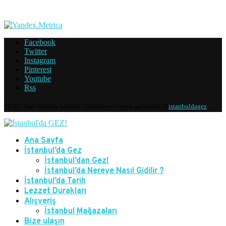
Facebook
Twitter
Instagram
Pinterest
Youtube
Rss
2020 - Tüm Hakları Saklıdır. Görseller ve içerik geliştirici @
istanbuldagez
Ana Sayfa
İstanbul’da Gez
İstanbul’dan Gez!
İstanbul’da Nereye Nasıl Gidilir ?
İstanbul’da Tarih
Lezzet Durakları
Alışveriş
İstanbul Mağazaları
Bize ulaşın