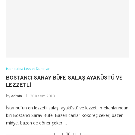
İstanbul'da Lezzet Durakları
BOSTANCI SARAY BÜFE SALAŞ AYAKÜSTÜ VE
LEZZETLI
by
admin
20 Kasım 2013
İstanbul’un en lezzetli salaş, ayaküstü ve lezzetli mekanlarından
biri Bostancı Saray Büfe. Bazen canlar Kokoreç çeker, bazen
midye, bazen de döner çeker …