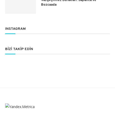
Vazgeçilmez Durakları: Sapanca ve
Bozcaada
INSTAGRAM
BIZI TAKIP EDIN