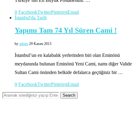
Türkiye’nin En Büyük Postanesidir. …
0
Facebook
Twitter
Pinterest
Email
İstanbul'da Tarih
Yapımı Tam 74 Yıl Süren Cami !
by
admin
29 Kasım 2013
İstanbul’un en kalabalık yerlerinden biri olan Eminönü
meydanında bulunan Eminönü Yeni Cami, namı diğer Valide
Sultan Cami önünden belkide defalarca geçtiğiniz bir …
0
Facebook
Twitter
Pinterest
Email