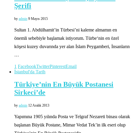
Şerifi
by
admin
9 Mayıs 2015
Sultan 1. Abdülhamit’in Türbesi’ni kaleme almamın en
önemli sebebiyle başlamak istiyorum. Türbe‘nin en özel
köşesi kuzey duvarında yer alan İslam Peygamberi, İnsanların
…
1
Facebook
Twitter
Pinterest
Email
İstanbul'da Tarih
Türkiye’nin En Büyük Postanesi
Sirkeci’de
by
admin
12 Aralık 2013
Yapımına 1905 yılında Posta ve Telgraf Nezareti binası olarak
başlanan Büyük Postane, Mimar Vedat Tek’in ilk eseri olup