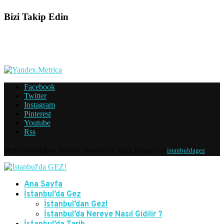
Bizi Takip Edin
Facebook
Twitter
Instagram
Pinterest
Youtube
Rss
2020 - Tüm Hakları Saklıdır. Görseller ve içerik geliştirici @
istanbuldagez
Ana Sayfa
İstanbul’da Gez
İstanbul’dan Gez!
İstanbul’da Nereye Nasıl Gidilir ?