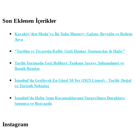
Son Eklenen İçerikler
Karaköy’den Moda’ya İki Yaka Mastery: Galata, Beyoğlu ve Bohem
Asya
“Tarihin ve Ticaretin Kalbi: Gizli Hanlar, Toptancılar & Haliç”
Tarihi Yarımada Gezi Rehberi: Topkapı Sarayı, Sultanahmet ve
İkonik Rotalar
İstanbul’da Gezilecek En Güzel 50 Yer (2025 Listesi) – Tarihi, Doğal
ve Turistik Noktalar
İstanbul’da Hafta Sonu Kaçamaklarının Vazgeçilmez Durakları:
Sapanca ve Bozcaada
Instagram