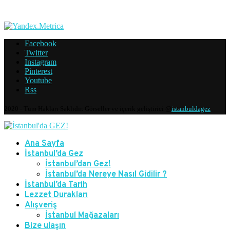
Facebook
Twitter
Instagram
Pinterest
Youtube
Rss
2020 - Tüm Hakları Saklıdır. Görseller ve içerik geliştirici @
istanbuldagez
Ana Sayfa
İstanbul’da Gez
İstanbul’dan Gez!
İstanbul’da Nereye Nasıl Gidilir ?
İstanbul’da Tarih
Lezzet Durakları
Alışveriş
İstanbul Mağazaları
Bize ulaşın