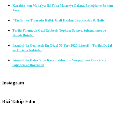
Karaköy’den Moda’ya İki Yaka Mastery: Galata, Beyoğlu ve Bohem
Asya
“Tarihin ve Ticaretin Kalbi: Gizli Hanlar, Toptancılar & Haliç”
Tarihi Yarımada Gezi Rehberi: Topkapı Sarayı, Sultanahmet ve
İkonik Rotalar
İstanbul’da Gezilecek En Güzel 50 Yer (2025 Listesi) – Tarihi, Doğal
ve Turistik Noktalar
İstanbul’da Hafta Sonu Kaçamaklarının Vazgeçilmez Durakları:
Sapanca ve Bozcaada
Instagram
Bizi Takip Edin