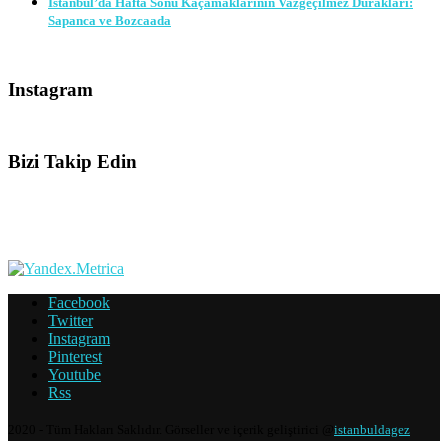
İstanbul’da Hafta Sonu Kaçamaklarının Vazgeçilmez Durakları:
Sapanca ve Bozcaada
Instagram
Bizi Takip Edin
Facebook
Twitter
Instagram
Pinterest
Youtube
Rss
2020 - Tüm Hakları Saklıdır. Görseller ve içerik geliştirici @
istanbuldagez