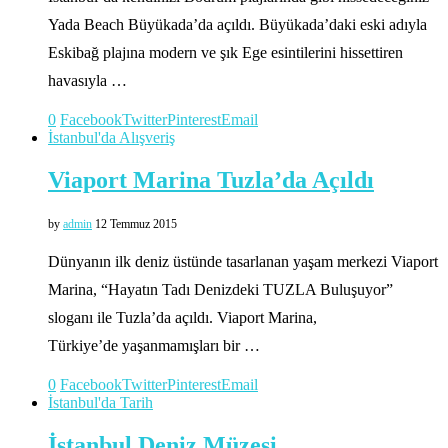
Yada Beach Büyükada’da açıldı. Büyükada’daki eski adıyla
Eskibağ plajına modern ve şık Ege esintilerini hissettiren
havasıyla …
0
Facebook
Twitter
Pinterest
Email
İstanbul'da Alışveriş
Viaport Marina Tuzla’da Açıldı
by
admin
12 Temmuz 2015
Dünyanın ilk deniz üstünde tasarlanan yaşam merkezi Viaport
Marina, “Hayatın Tadı Denizdeki TUZLA Buluşuyor”
sloganı ile Tuzla’da açıldı. Viaport Marina,
Türkiye’de yaşanmamışları bir …
0
Facebook
Twitter
Pinterest
Email
İstanbul'da Tarih
İstanbul Deniz Müzesi