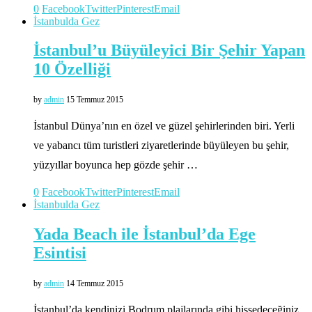
0
Facebook
Twitter
Pinterest
Email
İstanbulda Gez
İstanbul’u Büyüleyici Bir Şehir Yapan
10 Özelliği
by
admin
15 Temmuz 2015
İstanbul Dünya’nın en özel ve güzel şehirlerinden biri. Yerli
ve yabancı tüm turistleri ziyaretlerinde büyüleyen bu şehir,
yüzyıllar boyunca hep gözde şehir …
0
Facebook
Twitter
Pinterest
Email
İstanbulda Gez
Yada Beach ile İstanbul’da Ege
Esintisi
by
admin
14 Temmuz 2015
İstanbul’da kendinizi Bodrum plajlarında gibi hissedeceğiniz