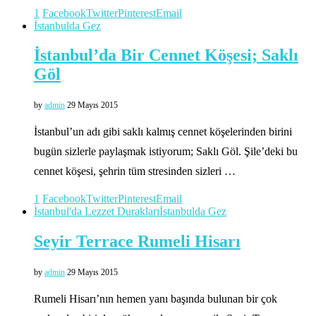
1
Facebook
Twitter
Pinterest
Email
İstanbulda Gez
İstanbul’da Bir Cennet Köşesi; Saklı
Göl
by
admin
29 Mayıs 2015
İstanbul’un adı gibi saklı kalmış cennet köşelerinden birini
bugün sizlerle paylaşmak istiyorum; Saklı Göl. Şile’deki bu
cennet köşesi, şehrin tüm stresinden sizleri …
1
Facebook
Twitter
Pinterest
Email
İstanbul'da Lezzet Durakları
İstanbulda Gez
Seyir Terrace Rumeli Hisarı
by
admin
29 Mayıs 2015
Rumeli Hisarı’nın hemen yanı başında bulunan bir çok