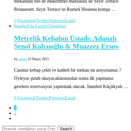
mekandan biri de mükemmel manzarası ile Seyir Terrace
Restaurant. Seyir Terrace’ın Rumeli Hisarına komşu …
0
Facebook
Twitter
Pinterest
Email
İstanbul'da Lezzet Durakları
Metrelik Kebabın Üstadı; Adanalı
Şenol Kolcuoğlu & Muazzez Ersoy
by
admin
23 Mayıs 2015
Canınız kebap çekti ve kaliteli bir mekan mı arıyorsunuz ?
Öyleyse şimdi okuyacaklarınızdan sonra ilk yapmanız
gereken rezervasyon yaptırmak olacak. İstanbul Küçükyalı …
0
Facebook
Twitter
Pinterest
Email
1
2