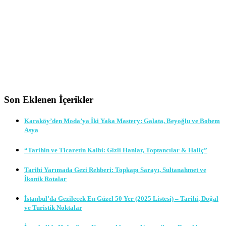
Son Eklenen İçerikler
Karaköy’den Moda’ya İki Yaka Mastery: Galata, Beyoğlu ve Bohem
Asya
“Tarihin ve Ticaretin Kalbi: Gizli Hanlar, Toptancılar & Haliç”
Tarihi Yarımada Gezi Rehberi: Topkapı Sarayı, Sultanahmet ve
İkonik Rotalar
İstanbul’da Gezilecek En Güzel 50 Yer (2025 Listesi) – Tarihi, Doğal
ve Turistik Noktalar