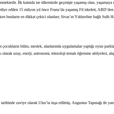
enmektedir. İlk katında ise ülkemizde geçmişte yaşamış olan, yaşamaya 
ediye edilen 15 milyon yıl önce Frana’da yaşamış Fil iskeleti, ABD’den s
en bunların en dikkat çekici olanları; Sivas’ın Yıldızeline bağlı Sulh 
i çocukların bilim, meslek, alanlarında uygulamalar yaptığı oyun parkla
k uzay, enerji, astronomi, teknoloji temalı öğrenme atölyeleri, alışv
 tarihinde zaviye olarak Ulus’ta inşa edilmiş. Augustus Tapınağı ile y