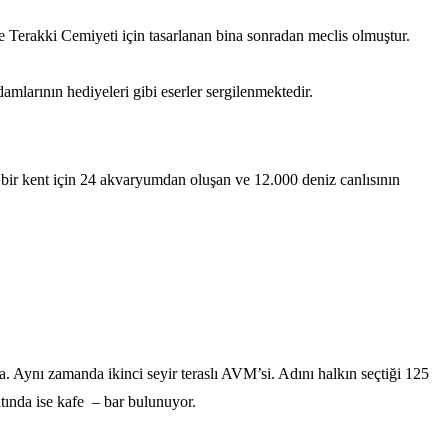
e Terakki Cemiyeti için tasarlanan bina sonradan meclis olmuştur.
amlarının hediyeleri gibi eserler sergilenmektedir.
 bir kent için 24 akvaryumdan oluşan ve 12.000 deniz canlısının
 Aynı zamanda ikinci seyir teraslı AVM’si. Adını halkın seçtiği 125
atında ise kafe – bar bulunuyor.