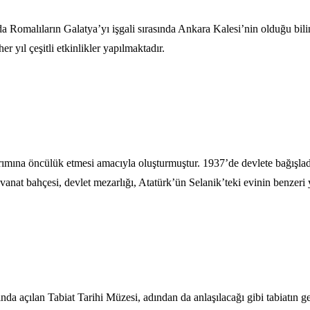
da Romalıların Galatya’yı işgali sırasında Ankara Kalesi’nin olduğu b
 yıl çeşitli etkinlikler yapılmaktadır.
ımına öncülük etmesi amacıyla oluşturmuştur. 1937’de devlete bağışladığ
nat bahçesi, devlet mezarlığı, Atatürk’ün Selanik’teki evinin benzeri 
 açılan Tabiat Tarihi Müzesi, adından da anlaşılacağı gibi tabiatın ge