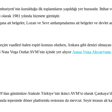
yeti’nin kurulduğu ilk toplantıların yapıldığı yer burasıdır. İttihat v
 olarak 1981 yılında hizmete girmiştir.
na ait belgeler, Lozan ve Sevr antlanşmalarına ait belgeler ve devlet ad
seçim vaadleri halen espiri konusu olurken, Ankara gibi denizi olmayan
 Nata Vega Outlat AVM’nin içinde yer alıyor
Aqua Vega Akvaryum
.
989’dan günümüze Atakule Türkiye’nin ikinci AVM’si olarak Çankaya’da.
anda tepesinde döner platformlu restoranı da mevcut. Seyir terasın alt k