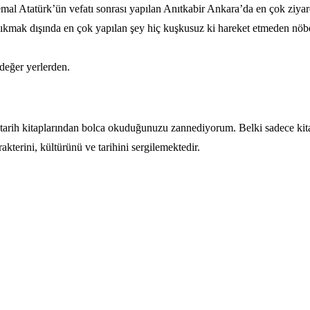
 Atatürk’ün vefatı sonrası yapılan Anıtkabir Ankara’da en çok ziyare
ıkmak dışında en çok yapılan şey hiç kuşkusuz ki hareket etmeden nöbet
değer yerlerden.
i tarih kitaplarından bolca okuduğunuzu zannediyorum. Belki sadece k
kterini, kültürünü ve tarihini sergilemektedir.