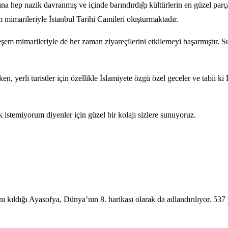
ına hep nazik davranmış ve içinde barındırdığı kültürlerin en güzel parç
 mimarileriyle İstanbul Tarihi Camileri oluşturmaktadır.
hteşem mimarileriyle de her zaman ziyareçilerini etkilemeyi başarmıştı
ken, yerli turistler için özellikle İslamiyete özgü özel geceler ve tabii 
 istemiyorum diyenler için güzel bir kolajı sizlere sunuyoruz.
ı kıldığı Ayasofya, Dünya’nın 8. harikası olarak da adlandırılıyor. 53