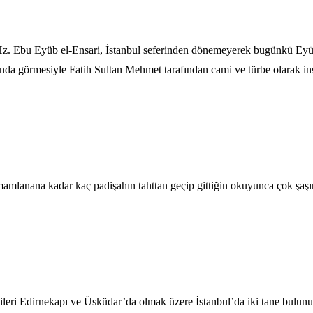
. Ebu Eyüb el-Ensari, İstanbul seferinden dönemeyerek bugünkü Eyüp S
nda görmesiyle Fatih Sultan Mehmet tarafından cami ve türbe olarak inş
mlanana kadar kaç padişahın tahttan geçip gittiğin okuyunca çok şaşı
ri Edirnekapı ve Üsküdar’da olmak üzere İstanbul’da iki tane bulunuyor