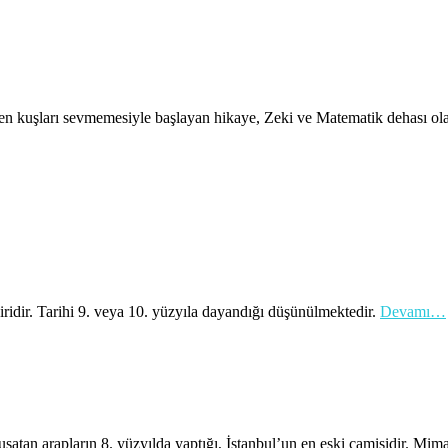
sleyen kuşları sevmemesiyle başlayan hikaye, Zeki ve Matematik dehas
iridir. Tarihi 9. veya 10. yüzyıla dayandığı düşünülmektedir.
Devamı…
şatan arapların 8. yüzyılda yaptığı, İstanbul’un en eski camisidir. Mima