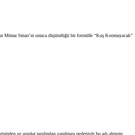
ı olan Mimar Sinan’ın ustaca düşündüğü bir formülle “Kuş Konmayacak”
risinden ve araplar tarafından yapılması nedeniyle bu adı almıştır.