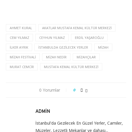
AHMET KURAL
AKATLAR MUSTAFA KEMAL KÜLTÜR MERKEZI
CEM YILMAZ
CEYHUN YILMAZ
ERDIL YAŞAROĞLU
ILKER AYRIK
ISTANBULDA GEZILECEK YERLER
MIZAH
MIZAH FESTIVALI
MIZAH NEDIR
MIZAHÇILAR
MURAT CEMCIR
MUSTAFA KEMAL KÜLTÜR MERKEZI
0 Yorumlar
0
ADMIN
İstanbul'da Gezilecek En Güzel Yerler, Camiler,
Müzeler, Lezzetli Mekanlar ve dahası...