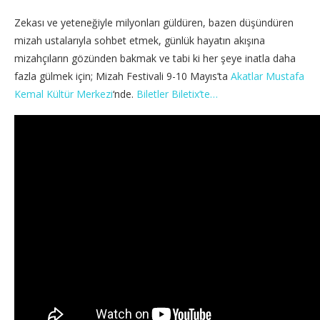
Zekası ve yeteneğiyle milyonları güldüren, bazen düşündüren
mizah ustalarıyla sohbet etmek, günlük hayatın akışına
mizahçıların gözünden bakmak ve tabi ki her şeye inatla daha
fazla gülmek için; Mizah Festivali 9-10 Mayıs’ta
Akatlar Mustafa
Kemal Kültür Merkezi
‘nde.
Biletler Biletix’te…