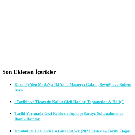
Son Eklenen İçerikler
Karaköy’den Moda’ya İki Yaka Mastery: Galata, Beyoğlu ve Bohem
Asya
“Tarihin ve Ticaretin Kalbi: Gizli Hanlar, Toptancılar & Haliç”
Tarihi Yarımada Gezi Rehberi: Topkapı Sarayı, Sultanahmet ve
İkonik Rotalar
İstanbul’da Gezilecek En Güzel 50 Yer (2025 Listesi) – Tarihi, Doğal