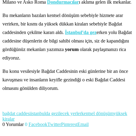
Milano ve Asko Roma
Dondurmacılar
ı aklıma gelen ilk mekanlar.
Bu mekanların bazıları kentsel dönüşüm sebebiyle hizmete arar
verirken, bir kısmı da yüksek dükkan kiraları sebebiyle Bağdat
caddesinden çekilme kararı aldı.
İstanbul’da gez
erken yolu Bağdat
caddesine düşenlerin de bilgi sahibi olması için, siz de kapandığını
gördüğünüz mekanları yazımıza
yorum
olarak paylaşmanızı rica
ediyoruz.
Bu konu vesilesiyle Bağdat Caddesinin eski günlerine bir an önce
kavuşması ve insanların keyifle gezindiği o eski Bağdat Caddesi
olmasını gönülden diliyorum.
bağdat caddesi
istanbulda gezilecek yerler
kentsel dönüşüm
yüksek
kiralar
0 Yorumlar
0
Facebook
Twitter
Pinterest
Email