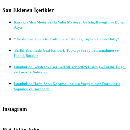
Son Eklenen İçerikler
Karaköy’den Moda’ya İki Yaka Mastery: Galata, Beyoğlu ve Bohem
Asya
“Tarihin ve Ticaretin Kalbi: Gizli Hanlar, Toptancılar & Haliç”
Tarihi Yarımada Gezi Rehberi: Topkapı Sarayı, Sultanahmet ve
İkonik Rotalar
İstanbul’da Gezilecek En Güzel 50 Yer (2025 Listesi) – Tarihi, Doğal
ve Turistik Noktalar
İstanbul’da Hafta Sonu Kaçamaklarının Vazgeçilmez Durakları:
Sapanca ve Bozcaada
Instagram
Bizi Takip Edin