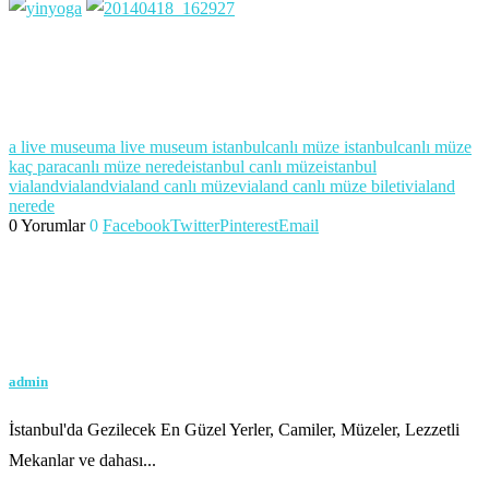
a live museum
a live museum istanbul
canlı müze istanbul
canlı müze
kaç para
canlı müze nerede
istanbul canlı müze
istanbul
vialand
vialand
vialand canlı müze
vialand canlı müze bileti
vialand
nerede
0 Yorumlar
0
Facebook
Twitter
Pinterest
Email
admin
İstanbul'da Gezilecek En Güzel Yerler, Camiler, Müzeler, Lezzetli
Mekanlar ve dahası...