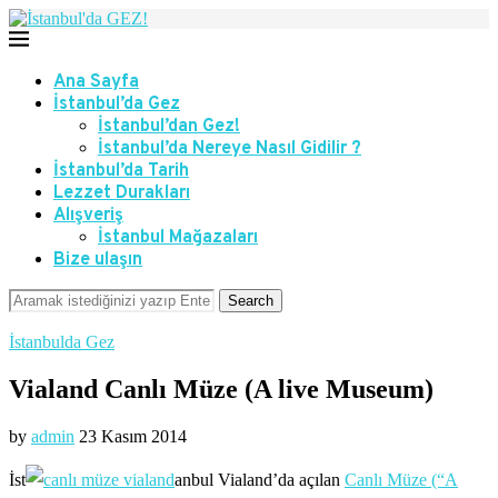
Ana Sayfa
İstanbul’da Gez
İstanbul’dan Gez!
İstanbul’da Nereye Nasıl Gidilir ?
İstanbul’da Tarih
Lezzet Durakları
Alışveriş
İstanbul Mağazaları
Bize ulaşın
Search
İstanbulda Gez
Vialand Canlı Müze (A live Museum)
by
admin
23 Kasım 2014
İst
anbul Vialand’da açılan
Canlı Müze (“A