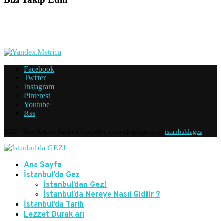
Facebook
Twitter
Instagram
Pinterest
Youtube
Rss
2020 - Tüm Hakları Saklıdır. Görseller ve içerik geliştirici @
istanbuldagez
Ana Sayfa
İstanbul’da Gez
İstanbul’dan Gez!
İstanbul’da Nereye Nasıl Gidilir ?
İstanbul’da Tarih
Lezzet Durakları