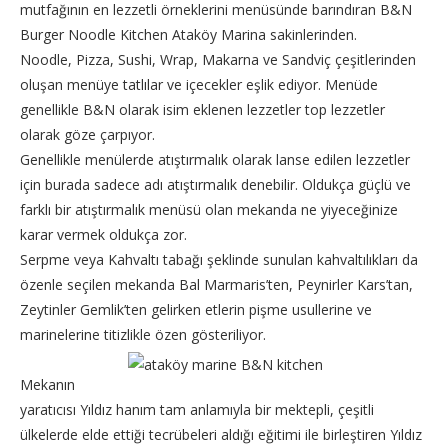
mutfağının en lezzetli örneklerini menüsünde barındıran B&N
Burger Noodle Kitchen Ataköy Marina sakinlerinden.
Noodle, Pizza, Sushi, Wrap, Makarna ve Sandviç çeşitlerinden
oluşan menüye tatlılar ve içecekler eşlik ediyor. Menüde
genellikle B&N olarak isim eklenen lezzetler top lezzetler
olarak göze çarpıyor.
Genellikle menülerde atıştırmalık olarak lanse edilen lezzetler
için burada sadece adı atıştırmalık denebilir. Oldukça güçlü ve
farklı bir atıştırmalık menüsü olan mekanda ne yiyeceğinize
karar vermek oldukça zor.
Serpme veya Kahvaltı tabağı şeklinde sunulan kahvaltılıkları da
özenle seçilen mekanda Bal Marmaris’ten, Peynirler Kars’tan,
Zeytinler Gemlik’ten gelirken etlerin pişme usullerine ve
marinelerine titizlikle özen gösteriliyor.
Mekanın
yaratıcısı Yıldız hanım tam anlamıyla bir mektepli, çeşitli
ülkelerde elde ettiği tecrübeleri aldığı eğitimi ile birleştiren Yıldız