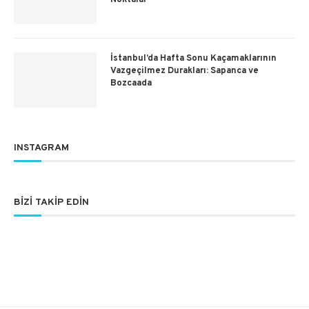
Noktalar
İstanbul’da Hafta Sonu Kaçamaklarının
Vazgeçilmez Durakları: Sapanca ve
Bozcaada
INSTAGRAM
BIZI TAKIP EDIN