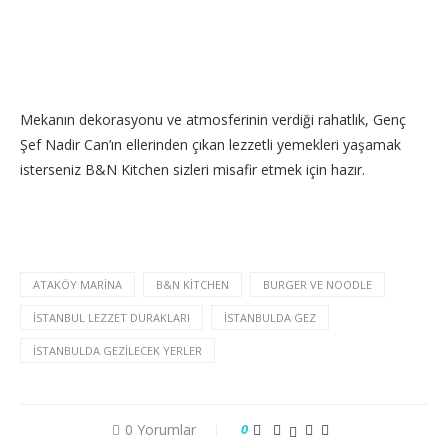
Mekanın dekorasyonu ve atmosferinin verdiği rahatlık, Genç
Şef Nadir Can’ın ellerinden çıkan lezzetli yemekleri yaşamak
isterseniz B&N Kitchen sizleri misafir etmek için hazır.
ATAKÖY MARINA
B&N KITCHEN
BURGER VE NOODLE
ISTANBUL LEZZET DURAKLARI
ISTANBULDA GEZ
ISTANBULDA GEZILECEK YERLER
0 Yorumlar
0