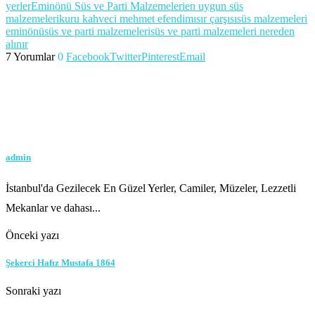
yerler
Eminönü Süs ve Parti Malzemeleri
en uygun süs
malzemeleri
kuru kahveci mehmet efendi
mısır çarşısı
süs malzemeleri
eminönü
süs ve parti malzemeleri
süs ve parti malzemeleri nereden
alınır
7 Yorumlar
0
Facebook
Twitter
Pinterest
Email
admin
İstanbul'da Gezilecek En Güzel Yerler, Camiler, Müzeler, Lezzetli
Mekanlar ve dahası...
Önceki yazı
Şekerci Hafız Mustafa 1864
Sonraki yazı