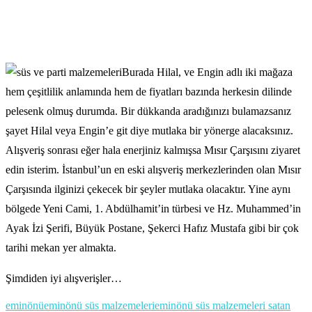
Burada Hilal, ve Engin adlı iki mağaza
hem çeşitlilik anlamında hem de fiyatları bazında herkesin dilinde
pelesenk olmuş durumda. Bir dükkanda aradığınızı bulamazsanız
şayet Hilal veya Engin’e git diye mutlaka bir yönerge alacaksınız.
Alışveriş sonrası eğer hala enerjiniz kalmışsa Mısır Çarşısını ziyaret
edin isterim. İstanbul’un en eski alışveriş merkezlerinden olan Mısır
Çarşısında ilginizi çekecek bir şeyler mutlaka olacaktır. Yine aynı
bölgede Yeni Cami, 1. Abdülhamit’in türbesi ve Hz. Muhammed’in
Ayak İzi Şerifi, Büyük Postane, Şekerci Hafız Mustafa gibi bir çok
tarihi mekan yer almakta.
Şimdiden iyi alışverişler…
eminönü
eminönü süs malzemeleri
eminönü süs malzemeleri satan