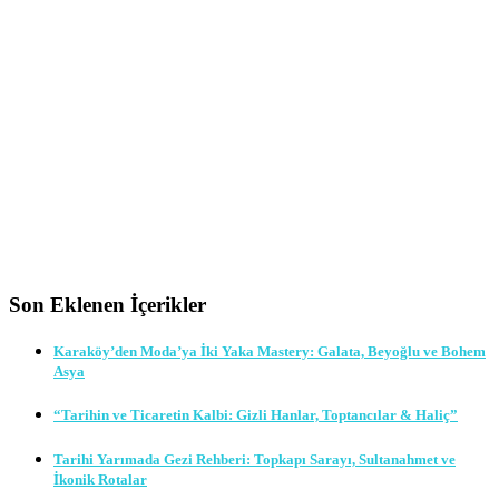
Son Eklenen İçerikler
Karaköy’den Moda’ya İki Yaka Mastery: Galata, Beyoğlu ve Bohem
Asya
“Tarihin ve Ticaretin Kalbi: Gizli Hanlar, Toptancılar & Haliç”
Tarihi Yarımada Gezi Rehberi: Topkapı Sarayı, Sultanahmet ve
İkonik Rotalar