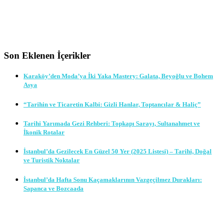
Son Eklenen İçerikler
Karaköy’den Moda’ya İki Yaka Mastery: Galata, Beyoğlu ve Bohem
Asya
“Tarihin ve Ticaretin Kalbi: Gizli Hanlar, Toptancılar & Haliç”
Tarihi Yarımada Gezi Rehberi: Topkapı Sarayı, Sultanahmet ve
İkonik Rotalar
İstanbul’da Gezilecek En Güzel 50 Yer (2025 Listesi) – Tarihi, Doğal
ve Turistik Noktalar
İstanbul’da Hafta Sonu Kaçamaklarının Vazgeçilmez Durakları:
Sapanca ve Bozcaada