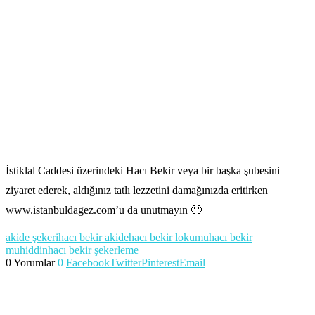
İstiklal Caddesi üzerindeki Hacı Bekir veya bir başka şubesini
ziyaret ederek, aldığınız tatlı lezzetini damağınızda eritirken
www.istanbuldagez.com’u da unutmayın 🙂
akide şekeri
hacı bekir akide
hacı bekir lokumu
hacı bekir
muhiddin
hacı bekir şekerleme
0 Yorumlar
0
Facebook
Twitter
Pinterest
Email