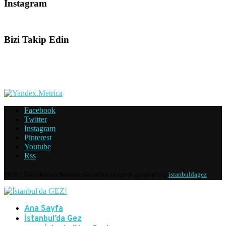
Instagram
Bizi Takip Edin
Facebook
Twitter
Instagram
Pinterest
Youtube
Rss
2020 - Tüm Hakları Saklıdır. Görseller ve içerik geliştirici @
istanbuldagez
Ana Sayfa
İstanbul’da Gez