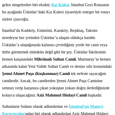
gelen simgelerden biri eksikti;
Kız Kulesi
. İstanbul Gezi Rotasının
bu ayağında Üsküdar’daki Kız Kulesi ziyaretiyle entegre bir rotayı
sizlere çizeceğiz.
İstanbul’da Kadıköy, Eminönü, Karaköy, Beşiktaş, Taksim
neredeyse her yerinden Üsküdar’a ulaşım oldukça basittir.
Üsküdar’a ulaştığınızda kafanızı çevirdiğiniz yerde bir cami veya
türbe görmemek mümkün değil gibi bir şey.
Üsküdar İskelesinin
hemen karşısındaki
Mihrimah Sultan Camii
, Marmaray’ın hemen
arkasında kalan Yeni Valide Sultan Camii ve denize sıfır konumdaki
Şemsi Ahmet Paşa (Kuşkonmaz) Camii
tek nefeste sayacağım
camilerdir. Ancak, bu camilerden Şemsi Ahmet Paşa Camisine
sırtınızı verip karşınıza çıkan yokuştan yukarı doğru ilerlediğinizde
kolayca ulaşacağınız
Aziz Mahmud Hüdayi Camii
başkadır.
Sultanların Sultanı olarak adlandırılan ve
İstanbul’un Manevi
Koruyucuları
ndan biri olarak adlandırılan Aziz Mahmud Hüdayi