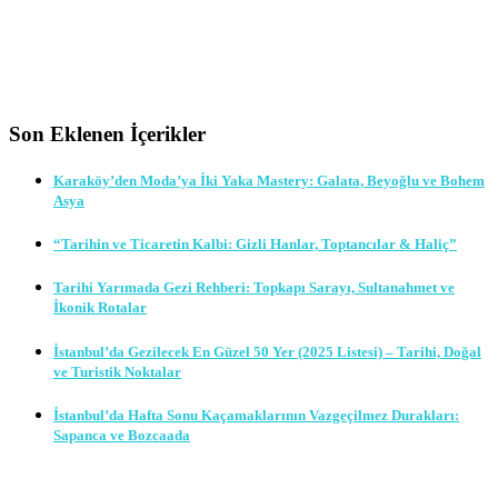
Son Eklenen İçerikler
Karaköy’den Moda’ya İki Yaka Mastery: Galata, Beyoğlu ve Bohem
Asya
“Tarihin ve Ticaretin Kalbi: Gizli Hanlar, Toptancılar & Haliç”
Tarihi Yarımada Gezi Rehberi: Topkapı Sarayı, Sultanahmet ve
İkonik Rotalar
İstanbul’da Gezilecek En Güzel 50 Yer (2025 Listesi) – Tarihi, Doğal
ve Turistik Noktalar
İstanbul’da Hafta Sonu Kaçamaklarının Vazgeçilmez Durakları:
Sapanca ve Bozcaada