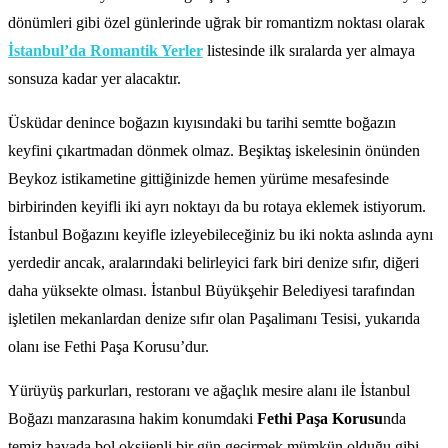
dönümleri gibi özel günlerinde uğrak bir romantizm noktası olarak
İstanbul’da Romantik Yerler
listesinde ilk sıralarda yer almaya
sonsuza kadar yer alacaktır.
Üsküdar denince boğazın kıyısındaki bu tarihi semtte boğazın
keyfini çıkartmadan dönmek olmaz. Beşiktaş iskelesinin önünden
Beykoz istikametine gittiğinizde hemen yürüme mesafesinde
birbirinden keyifli iki ayrı noktayı da bu rotaya eklemek istiyorum.
İstanbul Boğazını keyifle izleyebileceğiniz bu iki nokta aslında aynı
yerdedir ancak, aralarındaki belirleyici fark biri denize sıfır, diğeri
daha yüksekte olması. İstanbul Büyükşehir Belediyesi tarafından
işletilen mekanlardan denize sıfır olan Paşalimanı Tesisi, yukarıda
olanı ise Fethi Paşa Korusu’dur.
Yürüyüş parkurları, restoranı ve ağaçlık mesire alanı ile İstanbul
Boğazı manzarasına hakim konumdaki
Fethi Paşa Korusu
nda
temiz havada bol oksijenli bir gün geçirmek mümkün olduğu gibi