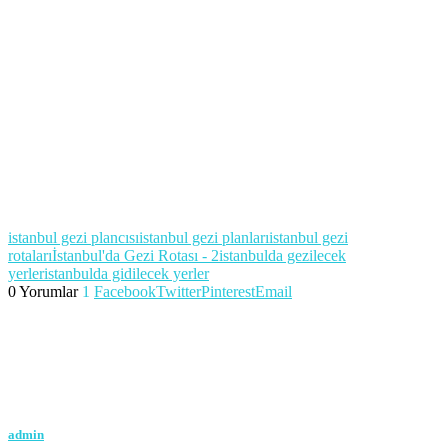
istanbul gezi plancısı
istanbul gezi planları
istanbul gezi
rotaları
İstanbul'da Gezi Rotası - 2
istanbulda gezilecek
yerler
istanbulda gidilecek yerler
0 Yorumlar
1
Facebook
Twitter
Pinterest
Email
admin