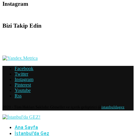
Instagram
Bizi Takip Edin
Facebook
Twitter
Instagram
Pinterest
Youtube
Rss
2020 - Tüm Hakları Saklıdır. Görseller ve içerik geliştirici @
istanbuldagez
Ana Sayfa
İstanbul’da Gez