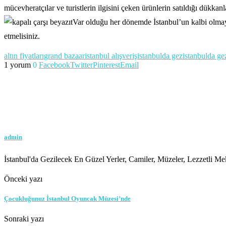
mücevheratçılar ve turistlerin ilgisini çeken ürünlerin satıldığı dükkanl
Var olduğu her dönemde İstanbul’un kalbi olmay
etmelisiniz.
altın fiyatları
grand bazaar
istanbul alışveriş
istanbulda gez
istanbulda ge
1 yorum
0
Facebook
Twitter
Pinterest
Email
admin
İstanbul'da Gezilecek En Güzel Yerler, Camiler, Müzeler, Lezzetli Mek
Önceki yazı
Çocukluğunuz İstanbul Oyuncak Müzesi’nde
Sonraki yazı