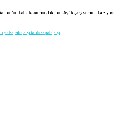
stanbul’un kalbi konumundaki bu büyük çarşıyı mutlaka ziyaret
oluyor
kapalı çarşı tarihi
kapalıçarşı