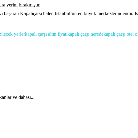
ara yerini bırakmıştır.
ı başaran Kapalıçarşı halen İstanbul’un en büyük merkezlerindendir. İ
zilecek yerler
kapalı çarşı altın fiyatı
kapalı çarşı nerede
kapalı çarşı otel 
anlar ve dahası...