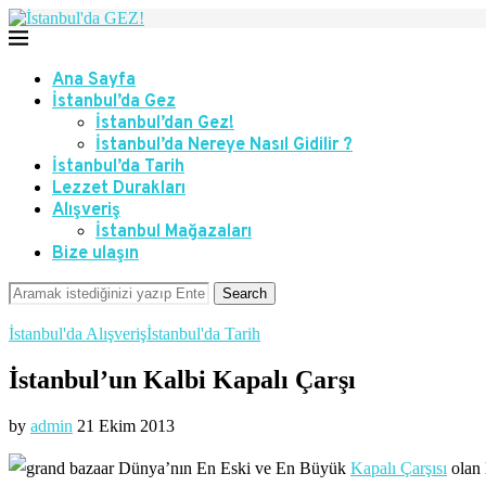
Ana Sayfa
İstanbul’da Gez
İstanbul’dan Gez!
İstanbul’da Nereye Nasıl Gidilir ?
İstanbul’da Tarih
Lezzet Durakları
Alışveriş
İstanbul Mağazaları
Bize ulaşın
Search
İstanbul'da Alışveriş
İstanbul'da Tarih
İstanbul’un Kalbi Kapalı Çarşı
by
admin
21 Ekim 2013
Dünya’nın En Eski ve En Büyük
Kapalı Çarşısı
olan 