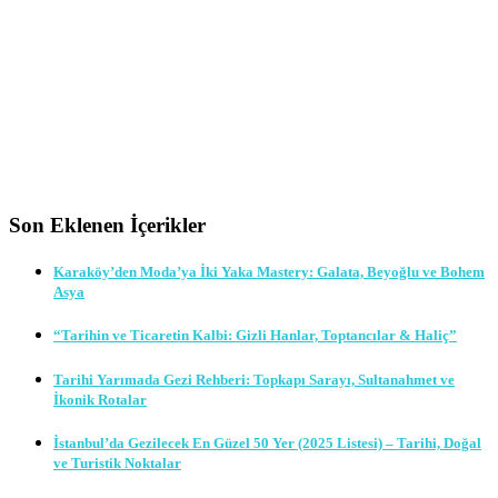
Son Eklenen İçerikler
Karaköy’den Moda’ya İki Yaka Mastery: Galata, Beyoğlu ve Bohem
Asya
“Tarihin ve Ticaretin Kalbi: Gizli Hanlar, Toptancılar & Haliç”
Tarihi Yarımada Gezi Rehberi: Topkapı Sarayı, Sultanahmet ve
İkonik Rotalar
İstanbul’da Gezilecek En Güzel 50 Yer (2025 Listesi) – Tarihi, Doğal
ve Turistik Noktalar