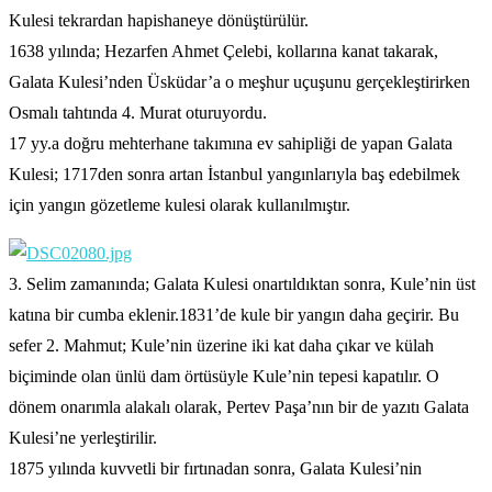
Kulesi tekrardan hapishaneye dönüştürülür.
1638 yılında; Hezarfen Ahmet Çelebi, kollarına kanat takarak,
Galata Kulesi’nden Üsküdar’a o meşhur uçuşunu gerçekleştirirken
Osmalı tahtında 4. Murat oturuyordu.
17 yy.a doğru mehterhane takımına ev sahipliği de yapan Galata
Kulesi; 1717den sonra artan İstanbul yangınlarıyla baş edebilmek
için yangın gözetleme kulesi olarak kullanılmıştır.
3. Selim zamanında; Galata Kulesi onartıldıktan sonra, Kule’nin üst
katına bir cumba eklenir.1831’de kule bir yangın daha geçirir. Bu
sefer 2. Mahmut; Kule’nin üzerine iki kat daha çıkar ve külah
biçiminde olan ünlü dam örtüsüyle Kule’nin tepesi kapatılır. O
dönem onarımla alakalı olarak, Pertev Paşa’nın bir de yazıtı Galata
Kulesi’ne yerleştirilir.
1875 yılında kuvvetli bir fırtınadan sonra, Galata Kulesi’nin