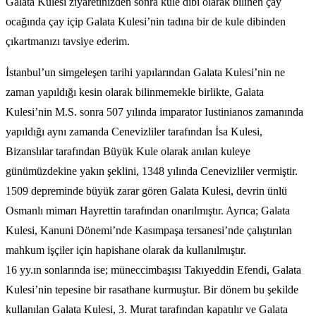
Galata Kulesi ziyaretinizden sonra kule dibi olarak bilinen çay
ocağında çay içip Galata Kulesi’nin tadına bir de kule dibinden
çıkartmanızı tavsiye ederim.
İstanbul’un simgeleşen tarihi yapılarından Galata Kulesi’nin ne
zaman yapıldığı kesin olarak bilinmemekle birlikte, Galata
Kulesi’nin M.S. sonra 507 yılında imparator Iustinianos zamanında
yapıldığı aynı zamanda Cenevizliler tarafından İsa Kulesi,
Bizanslılar tarafından Büyük Kule olarak anılan kuleye
günümüzdekine yakın şeklini, 1348 yılında Cenevizliler vermiştir.
1509 depreminde büyük zarar gören Galata Kulesi, devrin ünlü
Osmanlı mimarı Hayrettin tarafından onarılmıştır. Ayrıca; Galata
Kulesi, Kanuni Dönemi’nde Kasımpaşa tersanesi’nde çalıştırılan
mahkum işçiler için hapishane olarak da kullanılmıştır.
16 yy.ın sonlarında ise; müneccimbaşısı Takıyeddin Efendi, Galata
Kulesi’nin tepesine bir rasathane kurmuştur. Bir dönem bu şekilde
kullanılan Galata Kulesi, 3. Murat tarafından kapatılır ve Galata