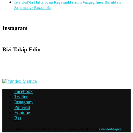
İstanbul’da Hafta Sonu Kaçamaklarının Vazgeçilmez Durakları:
Sapanca ve Bozcaada
Instagram
Bizi Takip Edin
Facebook
Twitter
Instagram
Pinterest
Youtube
Rss
2020 - Tüm Hakları Saklıdır. Görseller ve içerik geliştirici @
istanbuldagez