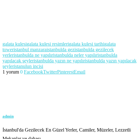
galata kulesi
galata kulesi resimleri
galata kulesi tarihi
galata
tower
istanbul manzara
istanbulda gez
istanbulda gezilecek
yerler
istanbulda ne yapılır
istanbulda neler yapılır
istanbulda
yapılacak şeyler
istanbulda yazın ne yapılır
istanbulda yazın yapılacak
şeyler
istanulun incisi
1 yorum
0
Facebook
Twitter
Pinterest
Email
admin
İstanbul'da Gezilecek En Güzel Yerler, Camiler, Müzeler, Lezzetli
Mekanlar ve dahası...